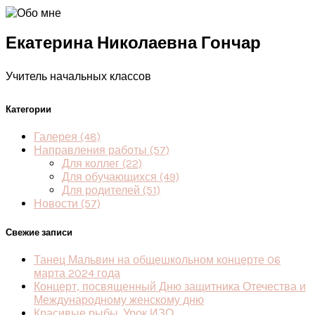
Екатерина Николаевна Гончар
Учитель начальных классов
Категории
Галерея
(48)
Направления работы
(57)
Для коллег
(22)
Для обучающихся
(49)
Для родителей
(51)
Новости
(57)
Свежие записи
Танец Мальвин на общешкольном концерте 06
марта 2024 года
Концерт, посвященный Дню защитника Отечества и
Международному женскому дню
Красивые рыбы. Урок ИЗО.