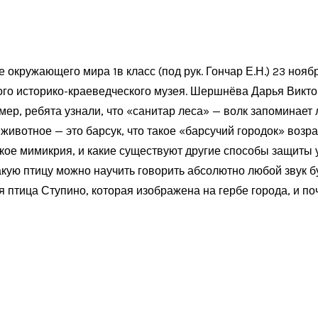
 окружающего мира 1в класс (под рук. Гончар Е.Н.) 23 ноя
ого историко-краеведческого музея. Шершнёва Дарья Викт
р, ребята узнали, что «санитар леса» — волк запоминает ли
 животное — это барсук, что такое «барсучий городок» возра
ое мимикрия, и какие существуют другие способы защиты у 
акую птицу можно научить говорить абсолютно любой звук бу
я птица Ступино, которая изображена на гербе города, и п