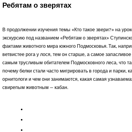
Ребятам о зверятах
В продолжении изучения темы «Кто такое звери?» на уроке
экскурсию под названием «Ребятам о зверятах» Ступинск
фактами животного мира южного Подмосковья. Так, наприме
ветвистее рога у лося, тем он старше, а самое запасливое
самым трусливым обитателем Подмосковного леса, что так
почему белки стали часто мигрировать в города и парки, к
орнитологи и чем они занимаются, какая самая узнаваема
свирепым животным — кабан.